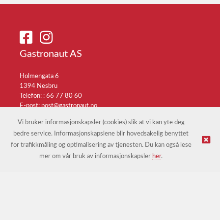
Gastronaut AS
Holmengata 6
1394 Nesbru
Telefon: :
66 77 80 60
E-post:
post@gastronaut.no
Selgerportal
Vi bruker informasjonskapsler (cookies) slik at vi kan yte deg
bedre service. Informasjonskapslene blir hovedsakelig benyttet
for trafikkmåling og optimalisering av tjenesten. Du kan også lese
© Gastronaut AS |
Nettbutikk levert av Kréatif
mer om vår bruk av informasjonskapsler
her
.