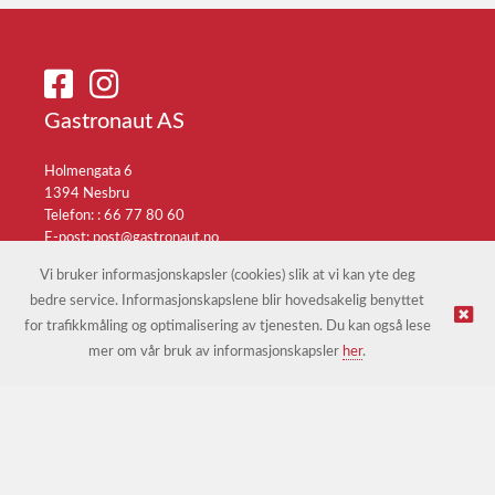
Gastronaut AS
Holmengata 6
1394 Nesbru
Telefon: :
66 77 80 60
E-post:
post@gastronaut.no
Selgerportal
Vi bruker informasjonskapsler (cookies) slik at vi kan yte deg
bedre service. Informasjonskapslene blir hovedsakelig benyttet
for trafikkmåling og optimalisering av tjenesten. Du kan også lese
© Gastronaut AS |
Nettbutikk levert av Kréatif
mer om vår bruk av informasjonskapsler
her
.