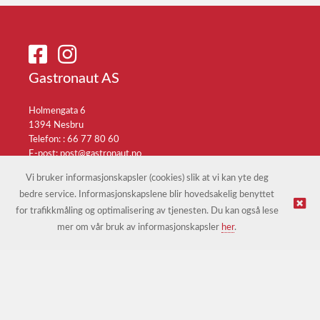
Gastronaut AS
Holmengata 6
1394 Nesbru
Telefon: :
66 77 80 60
E-post:
post@gastronaut.no
Selgerportal
Vi bruker informasjonskapsler (cookies) slik at vi kan yte deg
bedre service. Informasjonskapslene blir hovedsakelig benyttet
for trafikkmåling og optimalisering av tjenesten. Du kan også lese
© Gastronaut AS |
Nettbutikk levert av Kréatif
mer om vår bruk av informasjonskapsler
her
.