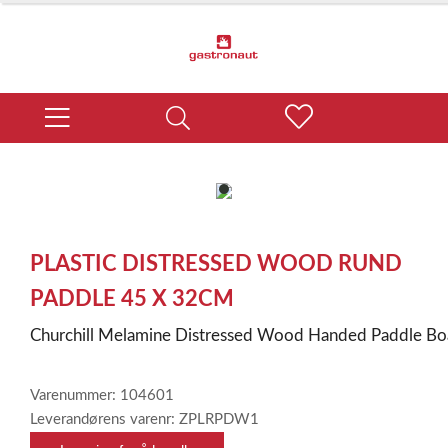
item
0
Item
1
PLASTIC DISTRESSED WOOD RUND
of
1
PADDLE 45 X 32CM
Churchill Melamine Distressed Wood Handed Paddle B
Varenummer: 104601
Leverandørens varenr: ZPLRPDW1