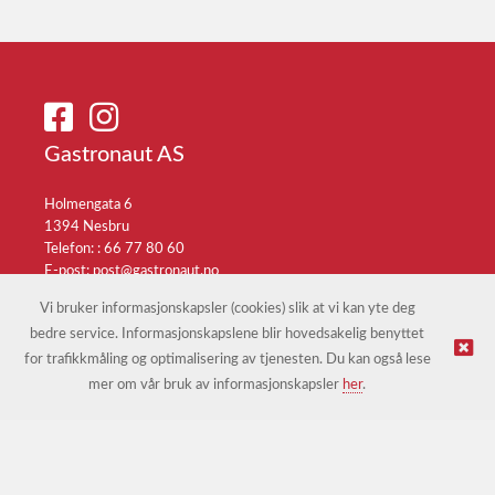
Gastronaut AS
Holmengata 6
1394 Nesbru
Telefon: :
66 77 80 60
E-post:
post@gastronaut.no
Selgerportal
Vi bruker informasjonskapsler (cookies) slik at vi kan yte deg
bedre service. Informasjonskapslene blir hovedsakelig benyttet
for trafikkmåling og optimalisering av tjenesten. Du kan også lese
© Gastronaut AS |
Nettbutikk levert av Kréatif
mer om vår bruk av informasjonskapsler
her
.