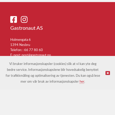
Gastronaut AS
Holmengata 6
1394 Nesbru
Telefon: :
66 77 80 60
E-post:
post@gastronaut.no
Selgerportal
Vi bruker informasjonskapsler (cookies) slik at vi kan yte deg
bedre service. Informasjonskapslene blir hovedsakelig benyttet
for trafikkmåling og optimalisering av tjenesten. Du kan også lese
© Gastronaut AS |
Nettbutikk levert av Kréatif
mer om vår bruk av informasjonskapsler
her
.