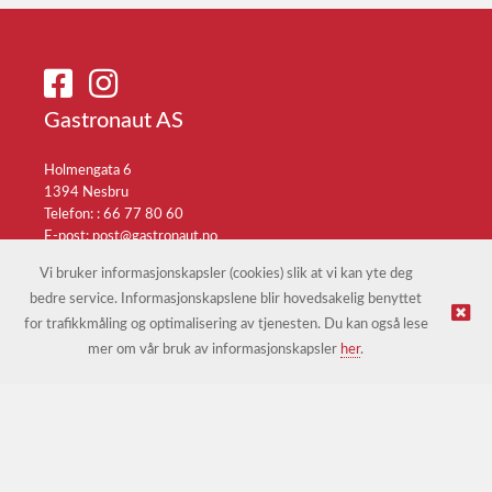
Gastronaut AS
Holmengata 6
1394 Nesbru
Telefon: :
66 77 80 60
E-post:
post@gastronaut.no
Selgerportal
Vi bruker informasjonskapsler (cookies) slik at vi kan yte deg
bedre service. Informasjonskapslene blir hovedsakelig benyttet
for trafikkmåling og optimalisering av tjenesten. Du kan også lese
© Gastronaut AS |
Nettbutikk levert av Kréatif
mer om vår bruk av informasjonskapsler
her
.