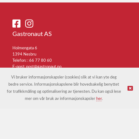
Gastronaut AS
Holmengata 6
1394 Nesbru
Telefon: :
66 77 80 60
E-post:
post@gastronaut.no
Selgerportal
Vi bruker informasjonskapsler (cookies) slik at vi kan yte deg
bedre service. Informasjonskapslene blir hovedsakelig benyttet
for trafikkmåling og optimalisering av tjenesten. Du kan også lese
© Gastronaut AS |
Nettbutikk levert av Kréatif
mer om vår bruk av informasjonskapsler
her
.