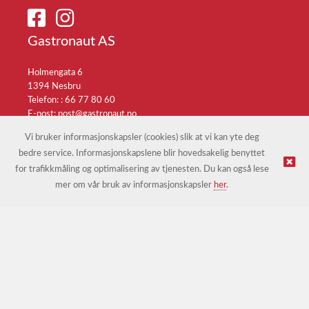
Gastronaut AS
Holmengata 6
1394 Nesbru
Telefon: :
66 77 80 60
E-post:
post@gastronaut.no
Selgerportal
Vi bruker informasjonskapsler (cookies) slik at vi kan yte deg
bedre service. Informasjonskapslene blir hovedsakelig benyttet
for trafikkmåling og optimalisering av tjenesten. Du kan også lese
© Gastronaut AS |
Nettbutikk levert av Kréatif
mer om vår bruk av informasjonskapsler
her
.