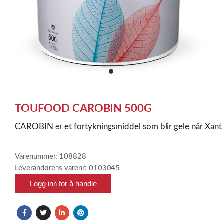
item
0
Item
1
TOUFOOD CAROBIN 500G
of
1
CAROBIN er et fortykningsmiddel som blir gele når Xantan
Varenummer: 108828
Leverandørens varenr: 0103045
Logg inn for å handle