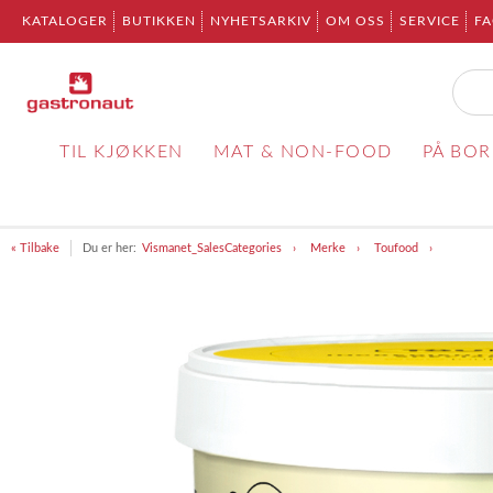
KATALOGER
BUTIKKEN
NYHETSARKIV
OM OSS
SERVICE
F
TIL KJØKKEN
MAT & NON-FOOD
PÅ BO
« Tilbake
Du er her:
Vismanet_SalesCategories
Merke
Toufood