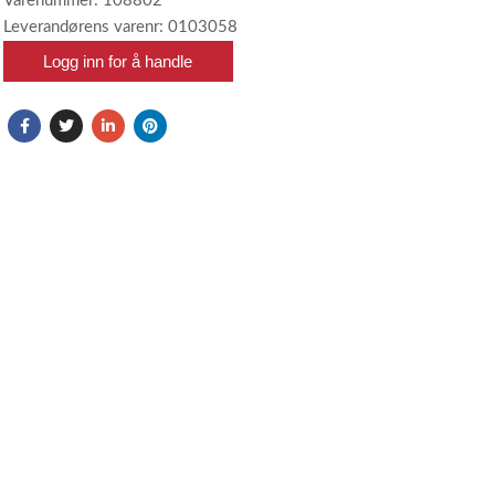
Varenummer: 108802
Leverandørens varenr: 0103058
Logg inn for å handle