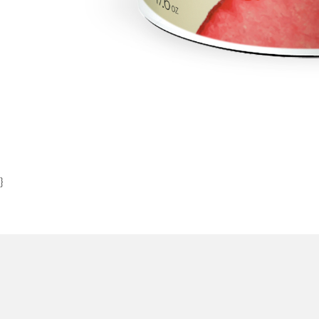
Item
1
of
1
}