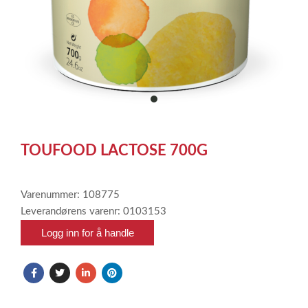
item
0
Item
1
TOUFOOD LACTOSE 700G
of
1
Varenummer: 108775
Leverandørens varenr: 0103153
Logg inn for å handle