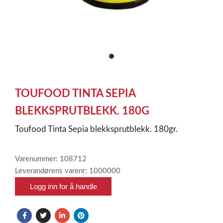
item
0
Item
1
TOUFOOD TINTA SEPIA
of
1
BLEKKSPRUTBLEKK. 180G
Toufood Tinta Sepia blekksprutblekk. 180gr.
Varenummer: 108712
Leverandørens varenr: 1000000
Logg inn for å handle