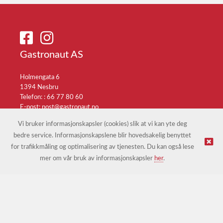
Gastronaut AS
Holmengata 6
1394 Nesbru
Telefon: :
66 77 80 60
E-post:
post@gastronaut.no
Selgerportal
Vi bruker informasjonskapsler (cookies) slik at vi kan yte deg
bedre service. Informasjonskapslene blir hovedsakelig benyttet
for trafikkmåling og optimalisering av tjenesten. Du kan også lese
© Gastronaut AS |
Nettbutikk levert av Kréatif
mer om vår bruk av informasjonskapsler
her
.