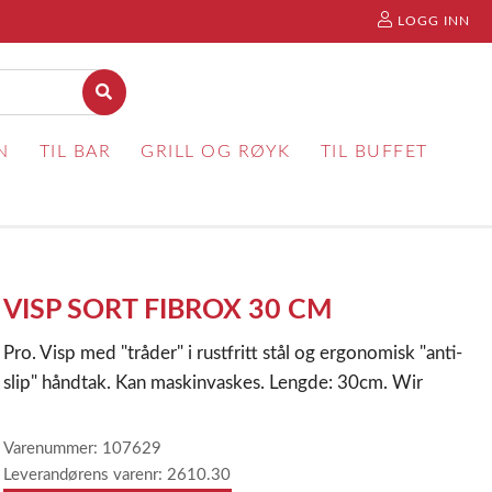
LOGG INN
N
TIL BAR
GRILL OG RØYK
TIL BUFFET
VISP SORT FIBROX 30 CM
Pro. Visp med "tråder" i rustfritt stål og ergonomisk "anti-
slip" håndtak. Kan maskinvaskes. Lengde: 30cm. Wir
Varenummer: 107629
Leverandørens varenr: 2610.30