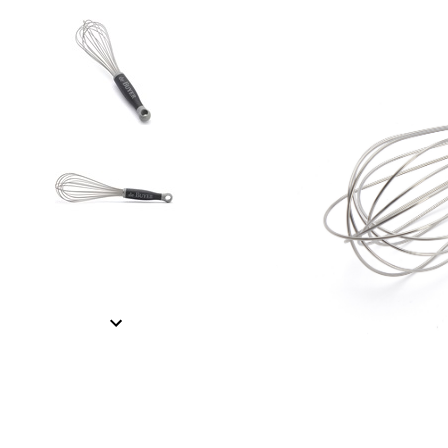
Item
1
of
3