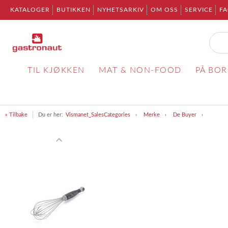
KATALOGER
BUTIKKEN
NYHETSARKIV
OM OSS
SERVICE
F
TIL KJØKKEN
MAT & NON-FOOD
PÅ BO
« Tilbake
Du er her:
Vismanet_SalesCategories
Merke
De Buyer