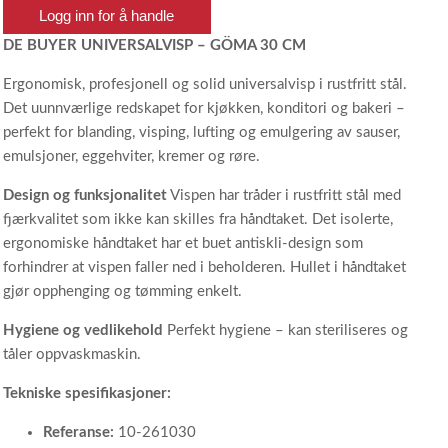
Logg inn for å handle
DE BUYER UNIVERSALVISP – GÖMA 30 CM
Ergonomisk, profesjonell og solid universalvisp i rustfritt stål.
Det uunnværlige redskapet for kjøkken, konditori og bakeri –
perfekt for blanding, visping, lufting og emulgering av sauser,
emulsjoner, eggehviter, kremer og røre.
Design og funksjonalitet
Vispen har tråder i rustfritt stål med
fjærkvalitet som ikke kan skilles fra håndtaket. Det isolerte,
ergonomiske håndtaket har et buet antiskli-design som
forhindrer at vispen faller ned i beholderen. Hullet i håndtaket
gjør opphenging og tømming enkelt.
Hygiene og vedlikehold
Perfekt hygiene – kan steriliseres og
tåler oppvaskmaskin.
Tekniske spesifikasjoner:
Referanse:
10-261030