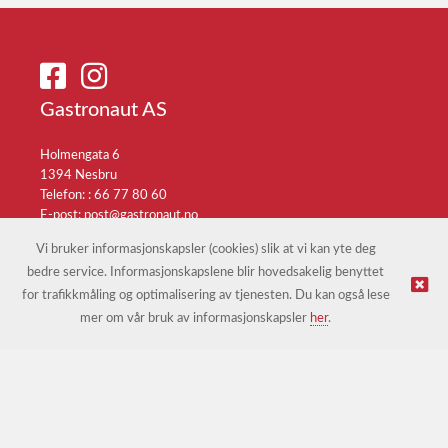
Gastronaut AS
Holmengata 6
1394 Nesbru
Telefon: :
66 77 80 60
E-post:
post@gastronaut.no
Selgerportal
Vi bruker informasjonskapsler (cookies) slik at vi kan yte deg
bedre service. Informasjonskapslene blir hovedsakelig benyttet
for trafikkmåling og optimalisering av tjenesten. Du kan også lese
© Gastronaut AS |
Nettbutikk levert av Kréatif
mer om vår bruk av informasjonskapsler
her
.