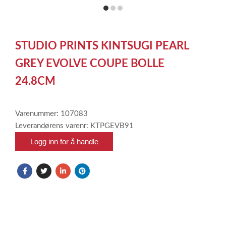
item
item
item
0
1
2
Item
1
STUDIO PRINTS KINTSUGI PEARL
of
3
GREY EVOLVE COUPE BOLLE
24.8CM
Varenummer: 107083
Leverandørens varenr: KTPGEVB91
Logg inn for å handle