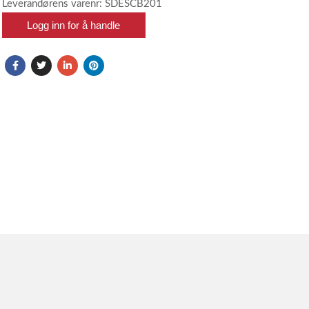
Leverandørens varenr: SDESCB201
Logg inn for å handle