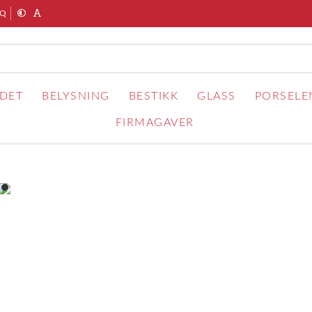
AQ
RDET
BELYSNING
BESTIKK
GLASS
PORSELE
FIRMAGAVER
item
0