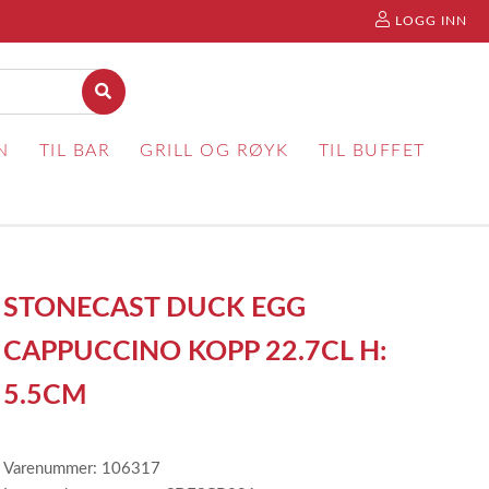
LOGG INN
N
TIL BAR
GRILL OG RØYK
TIL BUFFET
STONECAST DUCK EGG
CAPPUCCINO KOPP 22.7CL H:
5.5CM
Varenummer: 106317