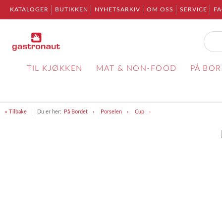
KATALOGER
BUTIKKEN
NYHETSARKIV
OM OSS
SERVICE
F
TIL KJØKKEN
MAT & NON-FOOD
PÅ BO
« Tilbake
Du er her:
På Bordet
Porselen
Cup
Item
1
of
1