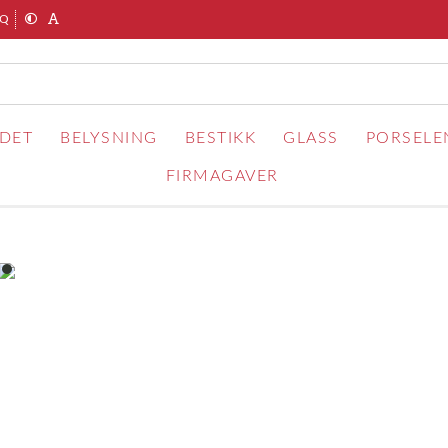
AQ
RDET
BELYSNING
BESTIKK
GLASS
PORSELE
FIRMAGAVER
item
0