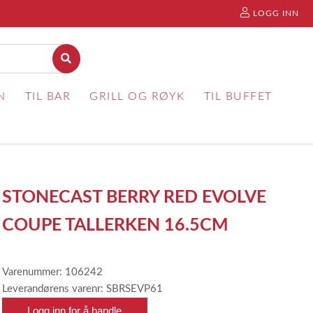
LOGG INN
N
TIL BAR
GRILL OG RØYK
TIL BUFFET
STONECAST BERRY RED EVOLVE
COUPE TALLERKEN 16.5CM
Varenummer: 106242
Leverandørens varenr: SBRSEVP61
Logg inn for å handle