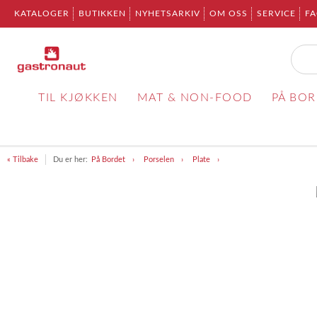
KATALOGER
BUTIKKEN
NYHETSARKIV
OM OSS
SERVICE
F
TIL KJØKKEN
MAT & NON-FOOD
PÅ BO
« Tilbake
Du er her:
På Bordet
Porselen
Plate
Item
1
of
1