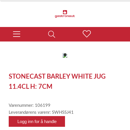
item
0
Item
1
STONECAST BARLEY WHITE JUG
of
1
11.4CL H: 7CM
Varenummer: 106199
Leverandørens varenr: SWHSSJ41
Logg inn for å handle