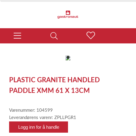
item
0
Item
1
PLASTIC GRANITE HANDLED
of
1
PADDLE XMM 61 X 13CM
Varenummer: 104599
Leverandørens varenr: ZPLLPGR1
Logg inn for å handle