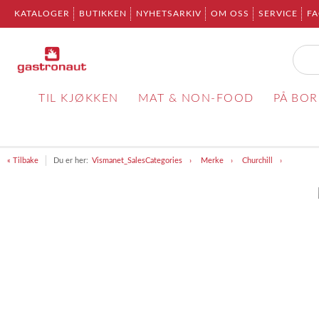
KATALOGER
BUTIKKEN
NYHETSARKIV
OM OSS
SERVICE
F
TIL KJØKKEN
MAT & NON-FOOD
PÅ BO
« Tilbake
Du er her:
Vismanet_SalesCategories
Merke
Churchill
Item
1
of
1