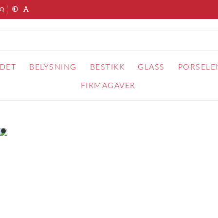
AQ
RDET
BELYSNING
BESTIKK
GLASS
PORSELE
FIRMAGAVER
item
0