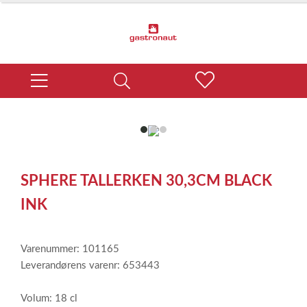
item
item
item
0
1
2
Item
1
SPHERE TALLERKEN 30,3CM BLACK
of
3
INK
Varenummer: 101165
Leverandørens varenr: 653443
Volum: 18 cl