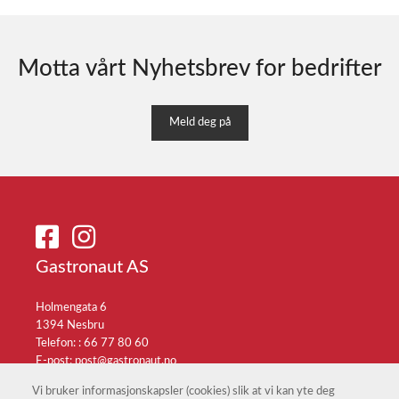
Motta vårt Nyhetsbrev for bedrifter
Meld deg på
Gastronaut AS
Holmengata 6
1394 Nesbru
Telefon: :
66 77 80 60
E-post:
post@gastronaut.no
Selgerportal
Vi bruker informasjonskapsler (cookies) slik at vi kan yte deg