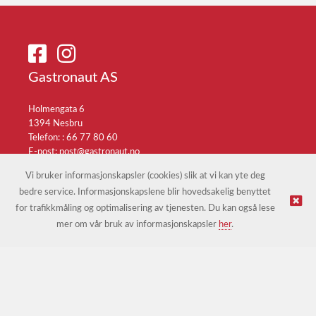
Gastronaut AS
Holmengata 6
1394 Nesbru
Telefon: :
66 77 80 60
E-post:
post@gastronaut.no
Selgerportal
Vi bruker informasjonskapsler (cookies) slik at vi kan yte deg
bedre service. Informasjonskapslene blir hovedsakelig benyttet
for trafikkmåling og optimalisering av tjenesten. Du kan også lese
© Gastronaut AS |
Nettbutikk levert av Kréatif
mer om vår bruk av informasjonskapsler
her
.