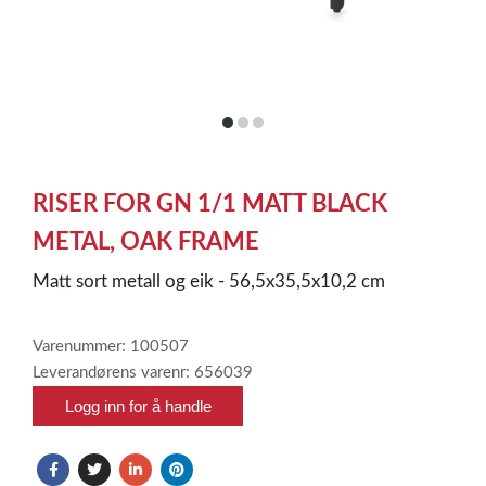
item
item
item
0
1
2
Item
1
RISER FOR GN 1/1 MATT BLACK
of
3
METAL, OAK FRAME
Matt sort metall og eik - 56,5x35,5x10,2 cm
Varenummer: 100507
Leverandørens varenr: 656039
Logg inn for å handle