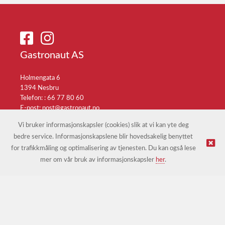
Gastronaut AS
Holmengata 6
1394 Nesbru
Telefon: :
66 77 80 60
E-post:
post@gastronaut.no
Selgerportal
Vi bruker informasjonskapsler (cookies) slik at vi kan yte deg
bedre service. Informasjonskapslene blir hovedsakelig benyttet
for trafikkmåling og optimalisering av tjenesten. Du kan også lese
© Gastronaut AS |
Nettbutikk levert av Kréatif
mer om vår bruk av informasjonskapsler
her
.