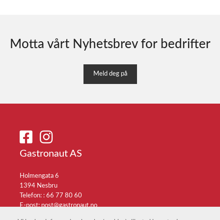
Motta vårt Nyhetsbrev for bedrifter
Meld deg på
Gastronaut AS
Holmengata 6
1394 Nesbru
Telefon: :
66 77 80 60
E-post:
post@gastronaut.no
Selgerportal