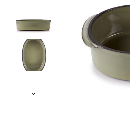
Item
1
of
3