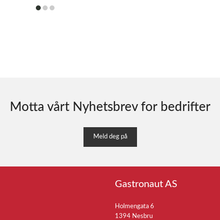
item
item
item
0
1
2
Motta vårt Nyhetsbrev for bedrifter
Meld deg på
Gastronaut AS
Holmengata 6
1394 Nesbru