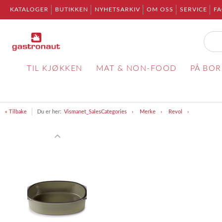
KATALOGER
BUTIKKEN
NYHETSARKIV
OM OSS
SERVICE
F
TIL KJØKKEN
MAT & NON-FOOD
PÅ BO
« Tilbake
Du er her:
Vismanet_SalesCategories
Merke
Revol