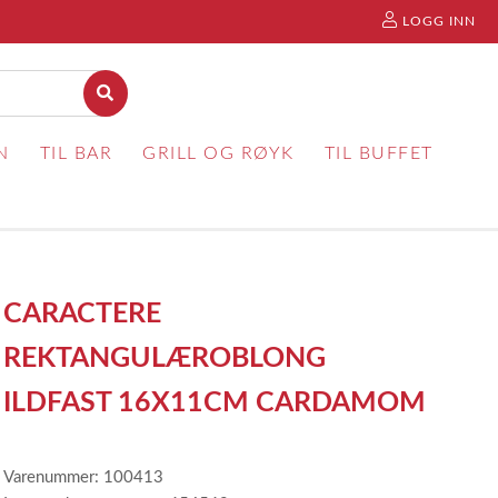
LOGG INN
N
TIL BAR
GRILL OG RØYK
TIL BUFFET
CARACTERE
REKTANGULÆROBLONG
ILDFAST 16X11CM CARDAMOM
Varenummer: 100413