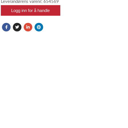
Leverandørens varenr: 654569
Logg inn for å handle