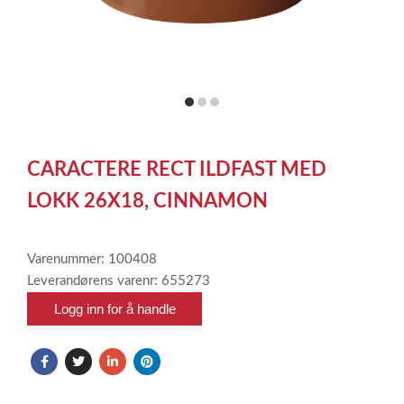
item
item
item
0
1
2
Item
1
CARACTERE RECT ILDFAST MED
of
3
LOKK 26X18, CINNAMON
Varenummer: 100408
Leverandørens varenr: 655273
Logg inn for å handle