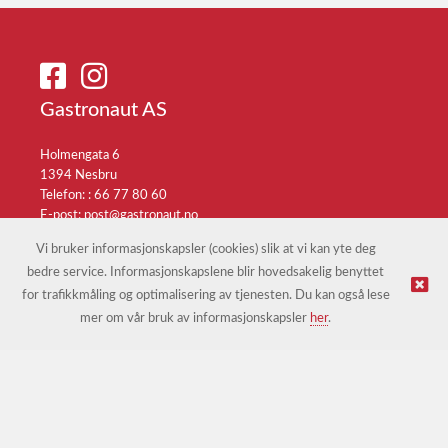
Gastronaut AS
Holmengata 6
1394 Nesbru
Telefon: :
66 77 80 60
E-post:
post@gastronaut.no
Selgerportal
Vi bruker informasjonskapsler (cookies) slik at vi kan yte deg
bedre service. Informasjonskapslene blir hovedsakelig benyttet
for trafikkmåling og optimalisering av tjenesten. Du kan også lese
© Gastronaut AS |
Nettbutikk levert av Kréatif
mer om vår bruk av informasjonskapsler
her
.