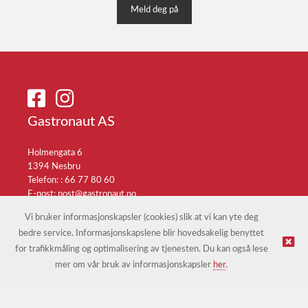
Meld deg på
Gastronaut AS
Holmengata 6
1394 Nesbru
Telefon: :
66 77 80 60
E-post:
post@gastronaut.no
Selgerportal
Vi bruker informasjonskapsler (cookies) slik at vi kan yte deg
bedre service. Informasjonskapslene blir hovedsakelig benyttet
for trafikkmåling og optimalisering av tjenesten. Du kan også lese
© Gastronaut AS |
Nettbutikk levert av Kréatif
mer om vår bruk av informasjonskapsler
her
.