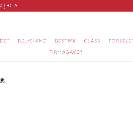
AQ
RDET
BELYSNING
BESTIKK
GLASS
PORSELE
FIRMAGAVER
item
0