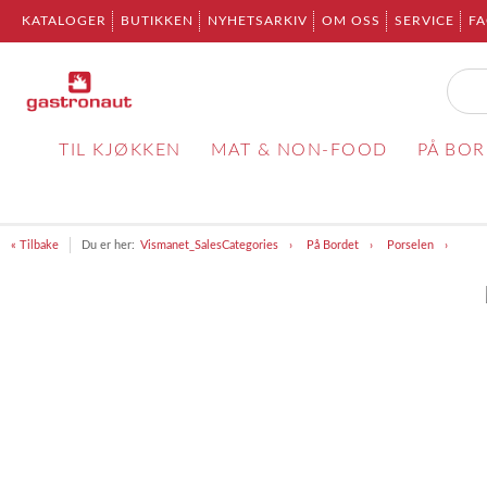
KATALOGER
BUTIKKEN
NYHETSARKIV
OM OSS
SERVICE
F
TIL KJØKKEN
MAT & NON-FOOD
PÅ BO
« Tilbake
Du er her:
Vismanet_SalesCategories
På Bordet
Porselen
Item
1
of
1