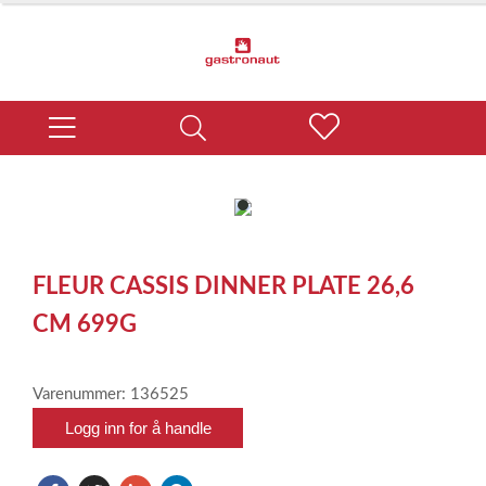
item
0
Item
1
FLEUR CASSIS DINNER PLATE 26,6
of
1
CM 699G
Varenummer: 136525
Logg inn for å handle