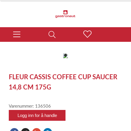
item
0
Item
1
FLEUR CASSIS COFFEE CUP SAUCER
of
1
14,8 CM 175G
Varenummer: 136506
Logg inn for å handle