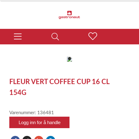
item
0
Item
1
FLEUR VERT COFFEE CUP 16 CL
of
1
154G
Varenummer: 136481
Logg inn for å handle