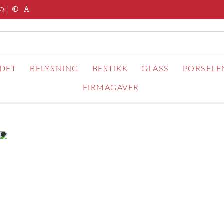
AQ
RDET
BELYSNING
BESTIKK
GLASS
PORSELE
FIRMAGAVER
item
0