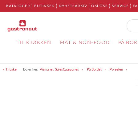
KATALOGER
BUTIKKEN
NYHETSARKIV
OM OSS
SERVICE
F
TIL KJØKKEN
MAT & NON-FOOD
PÅ BO
« Tilbake
Du er her:
Vismanet_SalesCategories
På Bordet
Porselen
Item
1
of
1