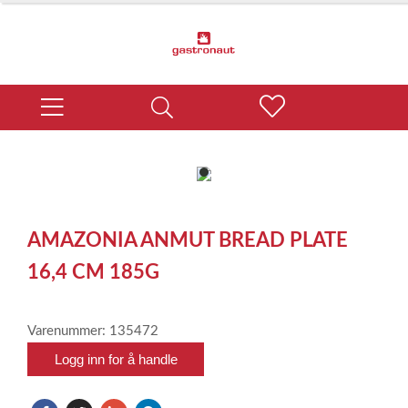
item
0
Item
1
AMAZONIA ANMUT BREAD PLATE
of
1
16,4 CM 185G
Varenummer: 135472
Logg inn for å handle