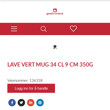
item
0
Item
1
LAVE VERT MUG 34 CL 9 CM 350G
of
1
Varenummer: 136338
Logg inn for å handle