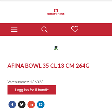
item
0
Item
1
AFINA BOWL 35 CL 13 CM 264G
of
1
Varenummer: 136323
Logg inn for å handle