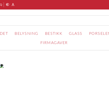
AQ
RDET
BELYSNING
BESTIKK
GLASS
PORSELE
FIRMAGAVER
item
0