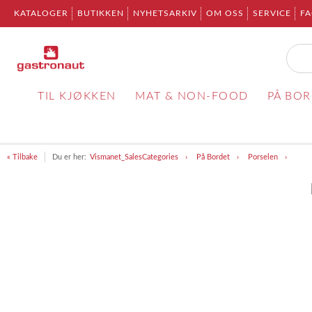
KATALOGER
BUTIKKEN
NYHETSARKIV
OM OSS
SERVICE
F
TIL KJØKKEN
MAT & NON-FOOD
PÅ BO
« Tilbake
Du er her:
Vismanet_SalesCategories
På Bordet
Porselen
Item
1
of
1