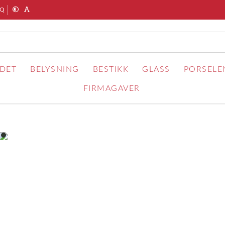
AQ
RDET
BELYSNING
BESTIKK
GLASS
PORSELE
FIRMAGAVER
item
0