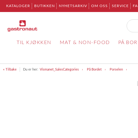
KATALOGER
BUTIKKEN
NYHETSARKIV
OM OSS
SERVICE
F
TIL KJØKKEN
MAT & NON-FOOD
PÅ BO
« Tilbake
Du er her:
Vismanet_SalesCategories
På Bordet
Porselen
Item
1
of
1