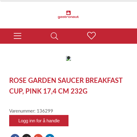
item
0
Item
1
ROSE GARDEN SAUCER BREAKFAST
of
1
CUP, PINK 17,4 CM 232G
Varenummer: 136299
Logg inn for å handle