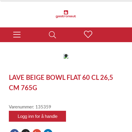
item
0
Item
1
LAVE BEIGE BOWL FLAT 60 CL 26,5
of
1
CM 765G
Varenummer: 135359
Logg inn for å handle