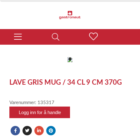
item
0
Item
1
LAVE GRIS MUG / 34 CL 9 CM 370G
of
1
Varenummer: 135317
Logg inn for å handle