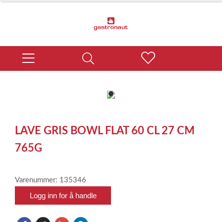
item
0
Item
1
LAVE GRIS BOWL FLAT 60 CL 27 CM
of
1
765G
Varenummer: 135346
Logg inn for å handle