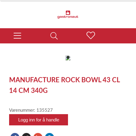
item
0
Item
1
MANUFACTURE ROCK BOWL 43 CL
of
1
14 CM 340G
Varenummer: 135527
Logg inn for å handle