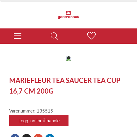
item
0
Item
1
MARIEFLEUR TEA SAUCER TEA CUP
of
1
16,7 CM 200G
Varenummer: 135515
Logg inn for å handle