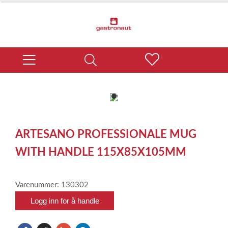
item
0
Item
1
ARTESANO PROFESSIONALE MUG
of
1
WITH HANDLE 115X85X105MM
Varenummer: 130302
Logg inn for å handle