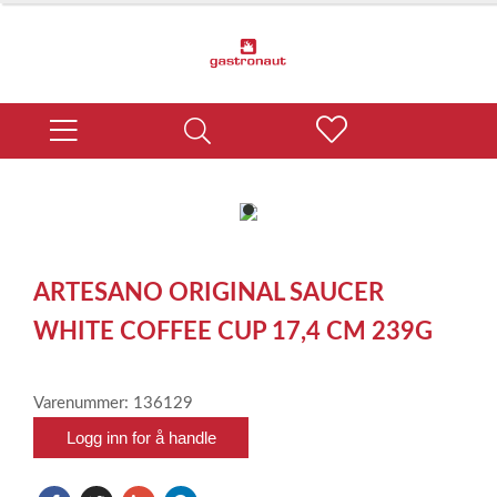
item
0
Item
1
ARTESANO ORIGINAL SAUCER
of
1
WHITE COFFEE CUP 17,4 CM 239G
Varenummer: 136129
Logg inn for å handle