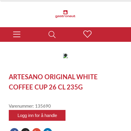
item
0
Item
1
ARTESANO ORIGINAL WHITE
of
1
COFFEE CUP 26 CL 235G
Varenummer: 135690
Logg inn for å handle