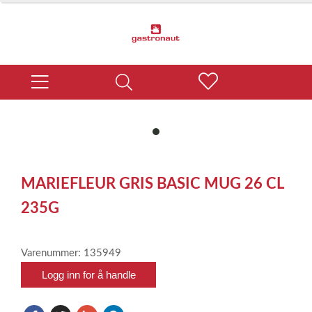
item
0
Item
1
MARIEFLEUR GRIS BASIC MUG 26 CL
of
1
235G
Varenummer: 135949
Logg inn for å handle