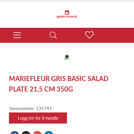
item
0
Item
1
MARIEFLEUR GRIS BASIC SALAD
of
1
PLATE 21,5 CM 350G
Varenummer: 135791
Logg inn for å handle